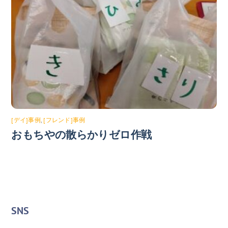
[デイ]事例
,
[フレンド]事例
おもちやの散らかりゼロ作戦
SNS