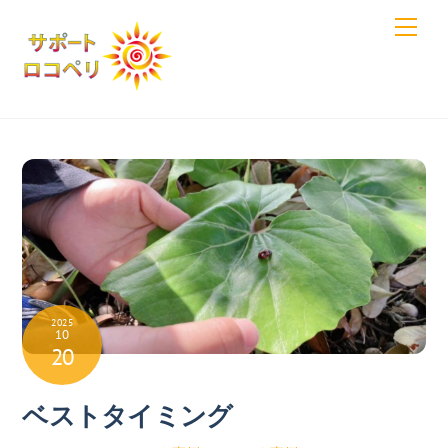
Skip
Men
to
content
2025
10
20
ベストタイミング