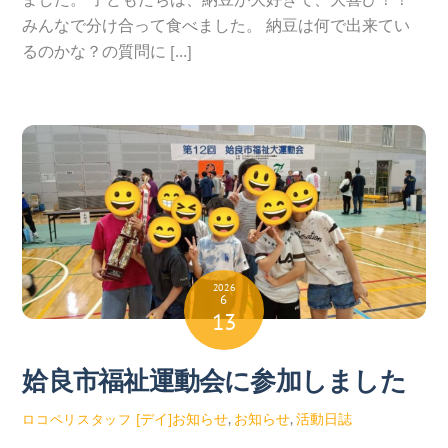
みんなで分け合って食べました。 納豆は何で出来てい
るのかな？の質問に […]
2026
6
13
姶良市福祉運動会に参加しました
[デイ]お知らせ
,
お知らせ
,
活動日誌
ロコペリスタッフ