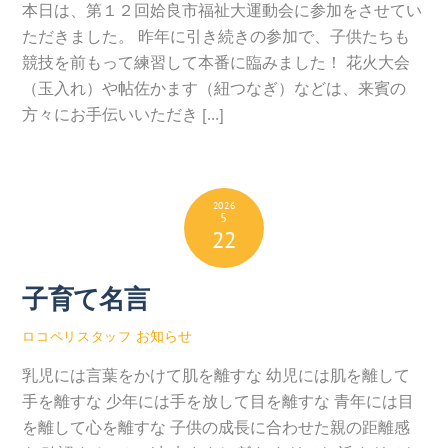
本日は、第１２回姶良市福祉大運動会に参加をさせてい
ただきました。 昨年に引き続きの参加で、子供たちも
競技を前もって練習して本番に臨みました！ 花火大会
（玉入れ）や帖佐かます（紐つなぎ）などは、来賓の
方々にお手伝いいただき […]
2026
5
22
子育て名言
お知らせ
ロコペリスタッフ
乳児には言葉をかけて肌を離すな 幼児には肌を離して
手を離すな 少年には手を放して目を離すな 青年には目
を離して心を離すな 子供の成長に合わせた親の距離感