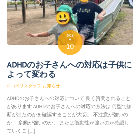
2026
4
10
ADHDのお子さんへの対応は子供に
よって変わる
お知らせ
ロコペリスタッフ
ADHDのお子さんへの対応について 良く質問されること
があります ADHDのお子さんへの対応の方法は 何型で診
断が出たのかを確認することが大切。 不注意が強いの
か、 多動が強いのか、 または衝動性が強いのか確認し
ていくこ […]