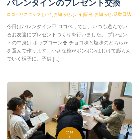
バレンタインのプレゼント交換
[デイ]お知らせ
,
[デイ]事例
,
お知らせ
,
活動日誌
ロコペリスタッフ
今日はバレンタイン♡ ロコペリでは、いつも遊んでい
るお友達にプレゼントづくりを行いました。 プレゼン
トの中身は ポップコーン🍿 チョコ味と塩味のどちらか
を選んで作ります。小さな粒がポンポンはじけて膨らん
でいく様子に、子供 […]
2026
2