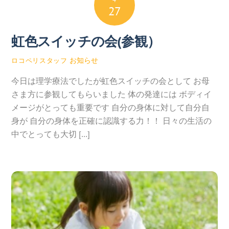
27
虹色スイッチの会(参観）
お知らせ
ロコペリスタッフ
今日は理学療法でしたが虹色スイッチの会として お母
さま方に参観してもらいました 体の発達には ボディイ
メージがとっても重要です 自分の身体に対して自分自
身が 自分の身体を正確に認識する力！！ 日々の生活の
中でとっても大切 […]