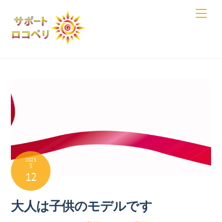
Skip
Men
to
content
2025
5
12
大人は子供のモデルです