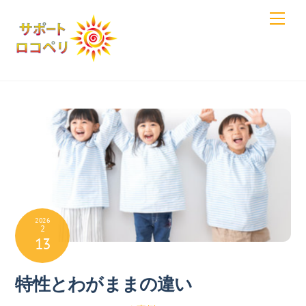
Skip
Men
to
content
2026
2
13
特性とわがままの違い