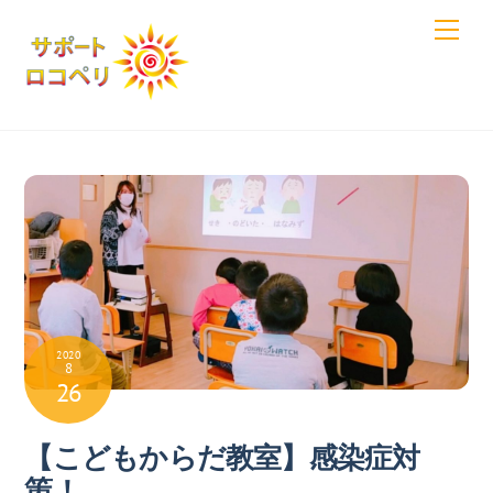
Skip
Men
to
content
2020
8
26
【こどもからだ教室】感染症対
策！