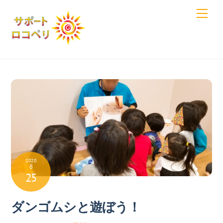
Skip
Men
to
content
2020
8
25
ダンゴムシと遊ぼう！