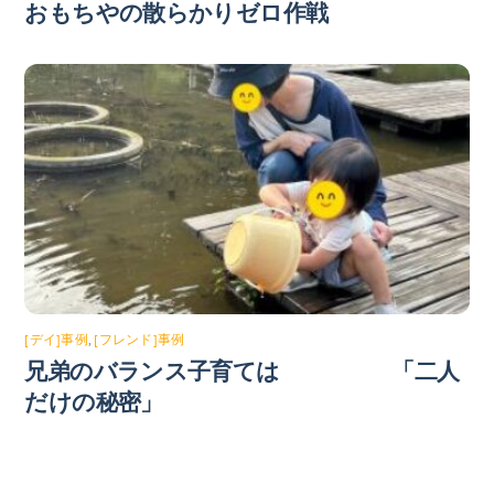
おもちやの散らかりゼロ作戦
[デイ]事例
,
[フレンド]事例
兄弟のバランス子育ては 「二人
だけの秘密」