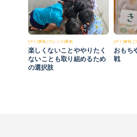
[デイ]事例
,
[フレンド]事例
[デイ]事例
,
[
楽しくないことややりたく
おもち
ないことも取り組めるため
戦
の選択肢