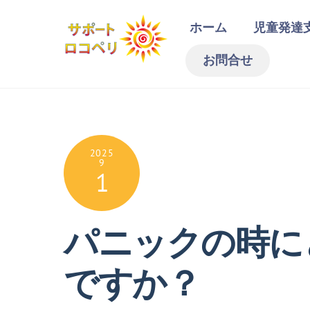
Skip
ホーム
児童発達
to
content
お問合せ
2025
9
1
パニックの時に
ですか？