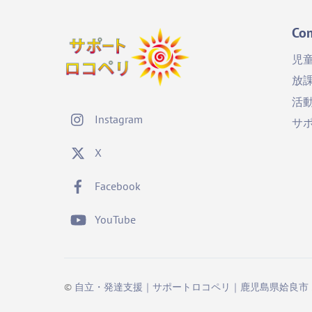
Co
児
放
活
Instagram
サ
X
Facebook
YouTube
©
自立・発達支援｜サポートロコペリ｜鹿児島県姶良市