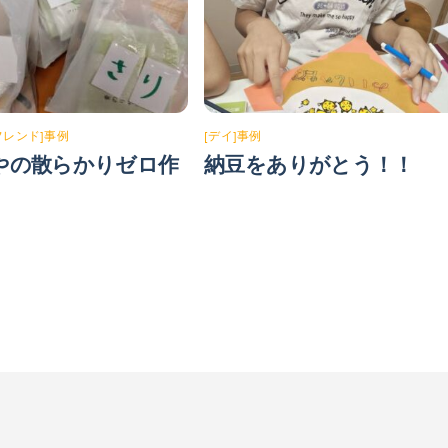
フレンド]事例
[デイ]事例
やの散らかりゼロ作
納豆をありがとう！！