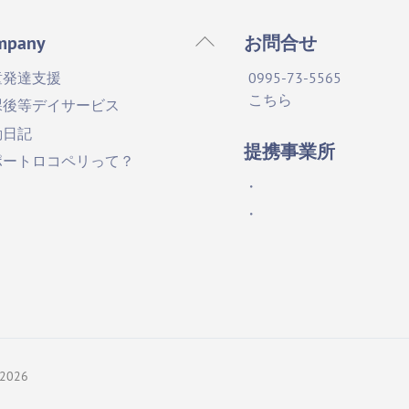
Back
mpany
お問合せ
To
童発達支援
0995-73-5565
Top
こちら
課後等デイサービス
動日記
提携事業所
ポートロコペリって？
・
・
2026