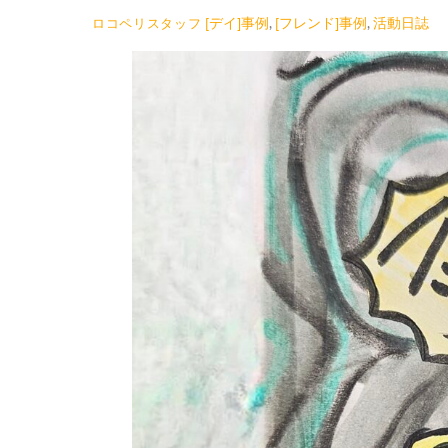
[デイ]事例
,
[フレンド]事例
,
活動日誌
ロコペリスタッフ