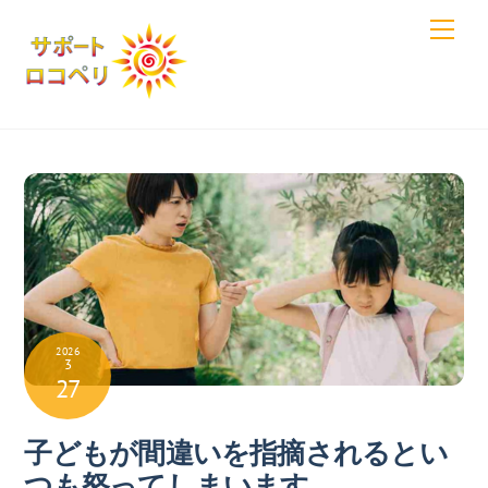
Skip
Men
to
content
2026
3
27
子どもが間違いを指摘されるとい
つも怒ってしまいます