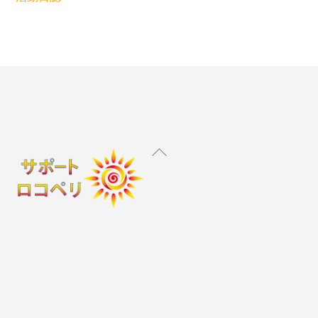
Back
To
Top
Instagram
X
Facebook
YouTube