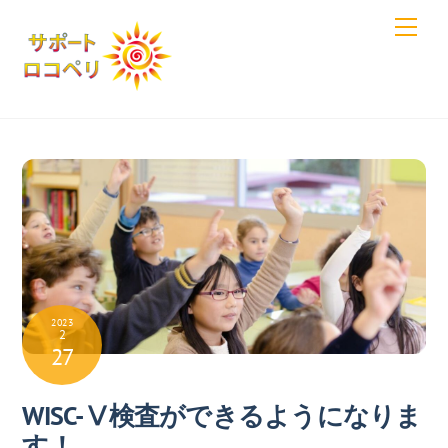
Skip
Men
to
content
2023
2
27
WISC-Ⅴ検査ができるようになりま
す！