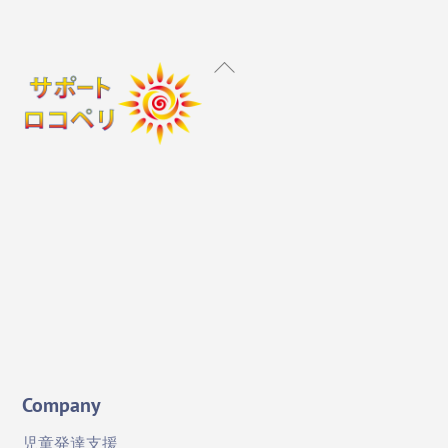
Back
To
Top
Instagram
X
Facebook
YouTube
Company
児童発達支援