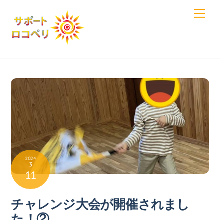
Skip
Men
to
content
2024
3
11
チャレンジ大会が開催されまし
た！②