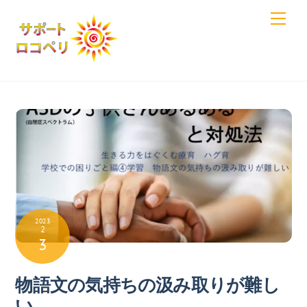
Skip
Men
to
content
2023
2
3
物語文の気持ちの汲み取りが難し
い