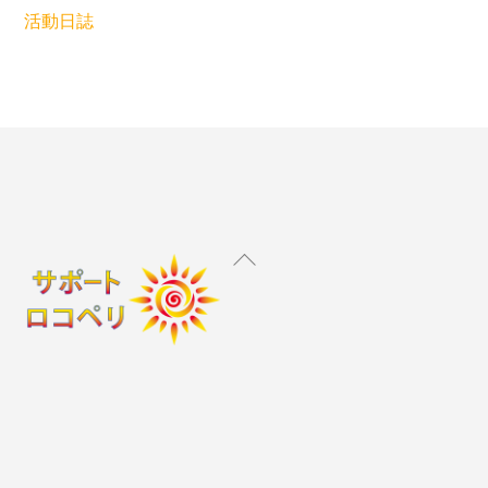
活動日誌
Back
To
Top
Instagram
X
Facebook