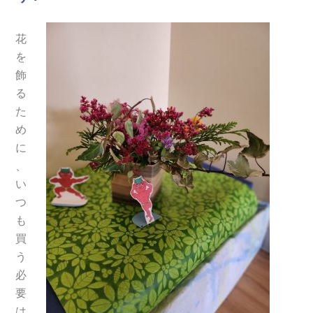
花
を
飾
る
た
め
に
、
い
つ
も
買
う
必
要
は