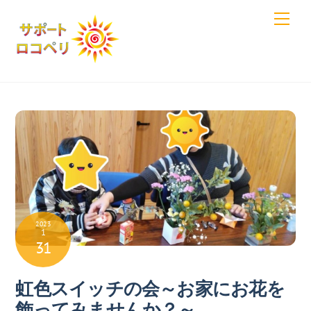
Skip
Men
to
content
2023
1
31
虹色スイッチの会～お家にお花を
飾ってみませんか？～