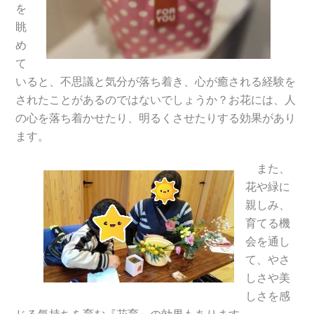
を
眺
め
て
いると、不思議と気分が落ち着き、心が癒される経験を
されたことがあるのではないでしょうか？お花には、人
の心を落ち着かせたり、明るくさせたりする効果があり
ます。
また、
花や緑に
親しみ、
育てる機
会を通し
て、やさ
しさや美
しさを感