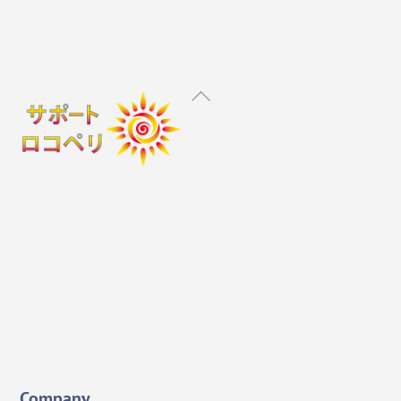
Back
To
Top
Instagram
X
Facebook
YouTube
Company