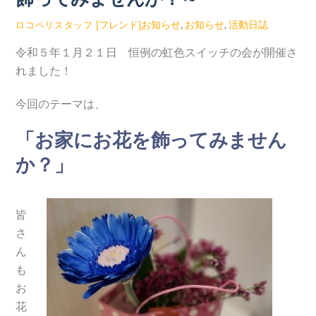
[フレンド]お知らせ
,
お知らせ
,
活動日誌
ロコペリスタッフ
令和５年１月２１日 恒例の虹色スイッチの会が開催さ
れました！
今回のテーマは、
「お家にお花を飾ってみません
か？」
皆
さ
ん
も
お
花