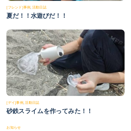
[フレンド]事例
,
活動日誌
夏だ！！水遊びだ！！
[デイ]事例
,
活動日誌
砂鉄スライムを作ってみた！！
お知らせ